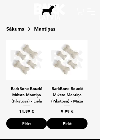
Sākums
Mantiņas
BarkBone Bouclé
BarkBone Bouclé
Mīkstā Mantiņa
Mīkstā Mantiņa
(Pīkstoša) - Lielā
(Pīkstoša) - Mazā
Cena
Cena
14,99 €
9,99 €
Pirkt
Pirkt