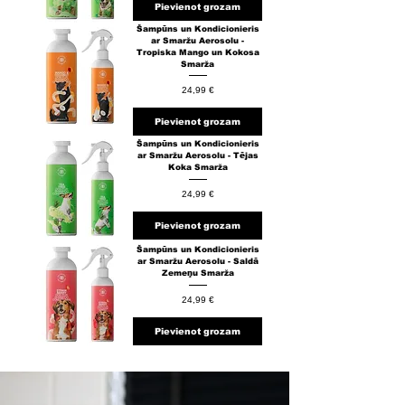
Pievienot grozam
Šampūns un Kondicionieris
ar Smaržu Aerosolu -
Tropiska Mango un Kokosa
Smarža
Cena
24,99 €
Pievienot grozam
Šampūns un Kondicionieris
ar Smaržu Aerosolu - Tējas
Koka Smarža
Cena
24,99 €
Pievienot grozam
Šampūns un Kondicionieris
ar Smaržu Aerosolu - Saldā
Zemeņu Smarža
Cena
24,99 €
Pievienot grozam