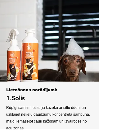
Lietošanas norādījumi:
1.Solis
Rūpīgi samitriniet suņa kažoku ar siltu ūdeni un
uzklājiet nelielu daudzumu koncentrēta šampūna,
maigi iemasējot cauri kažokam un izvairoties no
acu zonas.
3.Solis