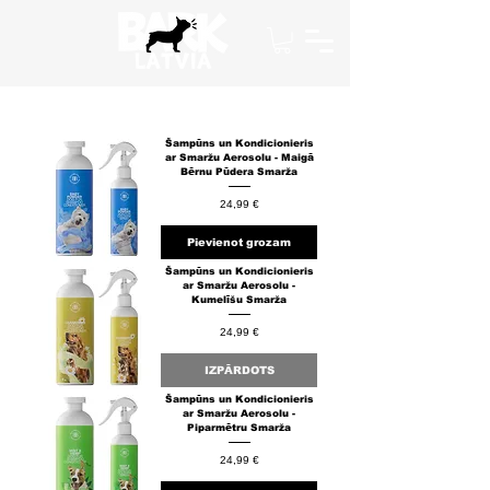
Šampūns un Kondicionieris
ar Smaržu Aerosolu - Maigā
Bērnu Pūdera Smarža
Cena
24,99 €
Pievienot grozam
Šampūns un Kondicionieris
ar Smaržu Aerosolu -
Kumelīšu Smarža
Cena
24,99 €
IZPĀRDOTS
Šampūns un Kondicionieris
ar Smaržu Aerosolu -
Piparmētru Smarža
Cena
24,99 €