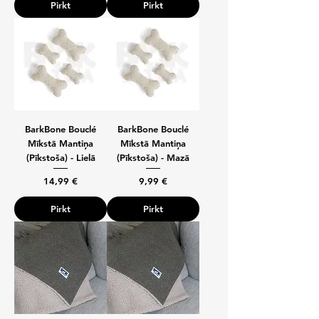
Pirkt
Pirkt
BarkBone Bouclé
BarkBone Bouclé
Mīkstā Mantiņa
Mīkstā Mantiņa
(Pīkstoša) - Lielā
(Pīkstoša) - Mazā
Cena
Cena
14,99 €
9,99 €
Pirkt
Pirkt