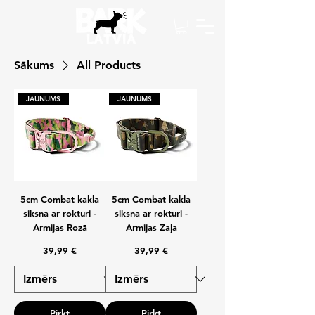
Sākums
All Products
JAUNUMS
JAUNUMS
5cm Combat kakla
5cm Combat kakla
siksna ar rokturi -
siksna ar rokturi -
Armijas Rozā
Armijas Zaļa
Cena
Cena
39,99 €
39,99 €
Pirkt
Pirkt