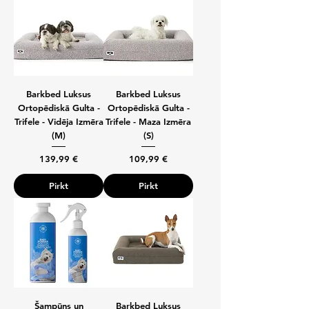
Barkbed Luksus
Barkbed Luksus
Ortopēdiskā Gulta -
Ortopēdiskā Gulta -
Trifele - Vidēja Izmēra
Trifele - Maza Izmēra
(M)
(S)
Cena
Cena
139,99 €
109,99 €
Pirkt
Pirkt
Šampūns un
Barkbed Luksus