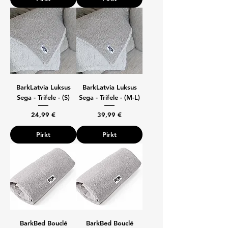
BarkLatvia Luksus
BarkLatvia Luksus
Sega - Trifele - (S)
Sega - Trifele - (M-L)
Cena
Cena
24,99 €
39,99 €
Pirkt
Pirkt
BarkBed Bouclé
BarkBed Bouclé