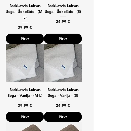
BarkLatvia Luksus
BarkLatvia Luksus
Sega - Šokolāde - (M-
Sega - Šokolāde - (S)
L)
Cena
24,99 €
Cena
39,99 €
Pirkt
Pirkt
BarkLatvia Luksus
BarkLatvia Luksus
Sega - Vaniļa - (M-L)
Sega - Vaniļa - (S)
Cena
Cena
39,99 €
24,99 €
Pirkt
Pirkt