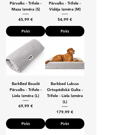
Pārvalks - Trifele -
Pārvalks - Trifele -
Maza Izmēra (S)
Vidēja Izmēra (M)
Cena
Cena
45,99 €
54,99 €
Pirkt
Pirkt
BarkBed Bouclé
Barkbed Luksus
Pārvalks - Trifele -
Ortopēdiskā Gulta -
Liela Izmēra (L)
Trifele - Liela Izmēra
(L)
Cena
69,99 €
Cena
179,99 €
Pirkt
Pirkt