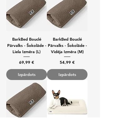
BarkBed Bouclé
BarkBed Bouclé
Pārvalks - Šokolāde -
Pārvalks - Šokolāde -
Liela Izmēra (L)
Vidēja Izmēra (M)
Cena
Cena
69,99 €
54,99 €
Izpārdots
Izpārdots
BarkBed Bouclé
Barkbed Luksus
Pārvalks - Šokolāde -
Ortopēdiskā Gulta -