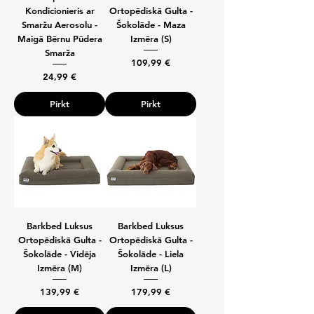
Kondicionieris ar
Ortopēdiskā Gulta -
Smaržu Aerosolu -
Šokolāde - Maza
Maigā Bērnu Pūdera
Izmēra (S)
Smarža
Cena
109,99 €
Cena
24,99 €
Pirkt
Pirkt
Barkbed Luksus
Barkbed Luksus
Ortopēdiskā Gulta -
Ortopēdiskā Gulta -
Šokolāde - Vidēja
Šokolāde - Liela
Izmēra (M)
Izmēra (L)
Cena
Cena
139,99 €
179,99 €