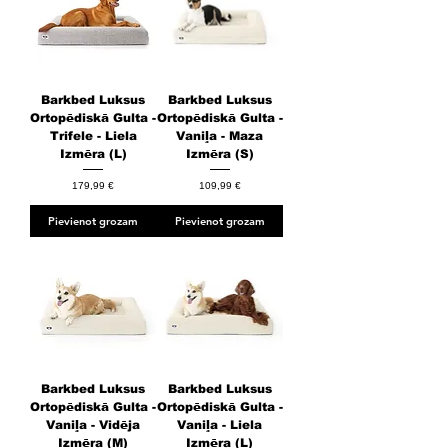
Barkbed Luksus
Barkbed Luksus
Ortopēdiskā Gulta -
Ortopēdiskā Gulta -
Trifele - Liela
Vaniļa - Maza
Izmēra (L)
Izmēra (S)
Cena
Cena
179,99 €
109,99 €
Pievienot grozam
Pievienot grozam
Barkbed Luksus
Barkbed Luksus
Ortopēdiskā Gulta -
Ortopēdiskā Gulta -
Vaniļa - Vidēja
Vaniļa - Liela
Izmēra (M)
Izmēra (L)