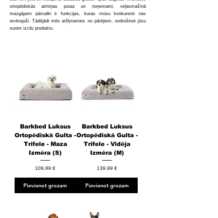
ortopēdiskās atmiņas putas un noņemami, veļasmašīnā
mazgājami pārvalki ir funkcijas, kuras mūsu konkurenti nav
ievērojuši. Tādējādi mēs atšķiramies no pārējiem, nodrošinot jūsu
sunim izcilu produktu.
Barkbed Luksus
Barkbed Luksus
Ortopēdiskā Gulta -
Ortopēdiskā Gulta -
Trifele - Maza
Trifele - Vidēja
Izmēra (S)
Izmēra (M)
Cena
Cena
109,99 €
139,99 €
Pievienot grozam
Pievienot grozam