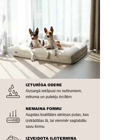
IZTURĪGA ODERE
Aizsargā iekšpusi no netīrumiem,
mitruma un putekļu ērcītēm.
NEMAINA FORMU
Augstas kvalitātes atmiņas putas, kas
izstrādātas tā, lai vienmēr saglabātu
savu formu.
IZVEIDOTA ILGTERMIŅA