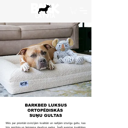
BARKBED LUKSUS
ORTOPĒDISKĀS
SUŅU GULTAS
Mēs par prioritāti izvirzījām kvalitāti un radījām izturīgu gultu, kas
būs iemīļota un lietojama daudzus gadus. Īpaši augstas kvalitātes