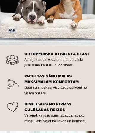
ORTOPĒDISKA ATBALSTA SLĀŅI
Atmiņas putas viscaur gultai atbalsta
jūsu suņa kaulus un locītavas.
PACELTAS SĀNU MALAS
MAKSIMĀLAM KOMFORTAM
Jūsu suni ieskauj visērtākie spilveni no
visām pusēm.
IEMĪLĒSIES NO PIRMĀS
GULĒŠANAS REIZES
Vērojiet, kā jūsu suns izbauda labāko
miegu, atbrīvojot locītavas un ķermeni.​​