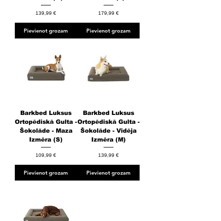
Cena
Cena
139,99 €
179,99 €
Pievienot grozam
Pievienot grozam
Barkbed Luksus
Barkbed Luksus
Ortopēdiskā Gulta -
Ortopēdiskā Gulta -
Šokolāde - Maza
Šokolāde - Vidēja
Izmēra (S)
Izmēra (M)
Cena
Cena
109,99 €
139,99 €
Pievienot grozam
Pievienot grozam