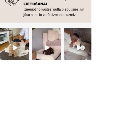
LIETOŠANAI
Izņemot no kastes, gulta piepūtīsies, un
jūsu suns to varēs izmantot uzreiz.​
Kā pareizi atvērt BarkBed