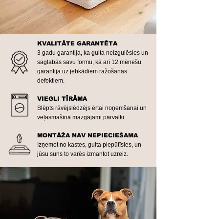
KVALITĀTE GARANTĒTA
3 gadu garantija, ka gulta neizgulēsies un
saglabās savu formu, kā arī 12 mēnešu
garantija uz jebkādiem ražošanas
defektiem.
VIEGLI TĪRĀMA
Slēpts rāvējslēdzējs ērtai noņemšanai un
veļasmašīnā mazgājami pārvalki.
MONTĀŽA NAV NEPIECIEŠAMA
Izņemot no kastes, gulta piepūtīsies, un
jūsu suns to varēs izmantot uzreiz.