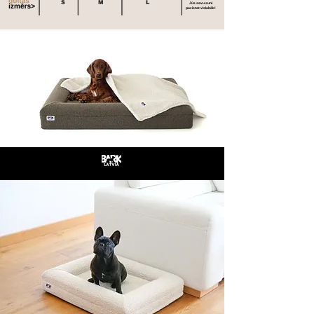
S
M
L
Jūs savu suni
pazīstat vislabāk!