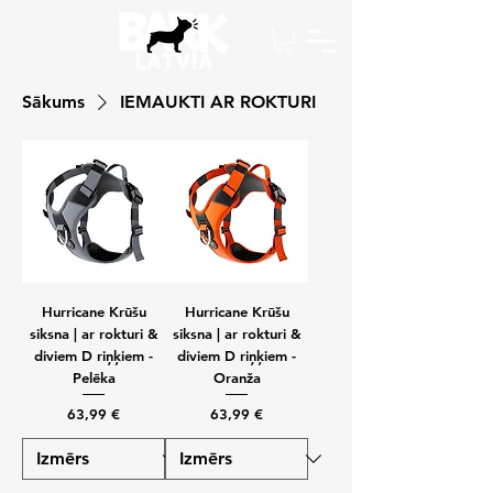
Sākums
IEMAUKTI AR ROKTURI
Hurricane Krūšu
Hurricane Krūšu
siksna | ar rokturi &
siksna | ar rokturi &
diviem D riņķiem -
diviem D riņķiem -
Pelēka
Oranža
Cena
Cena
63,99 €
63,99 €