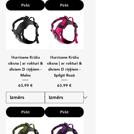
Pirkt
Pirkt
Hurricane Krūšu
Hurricane Krūšu
siksna | ar rokturi &
siksna | ar rokturi &
diviem D riņķiem -
diviem D riņķiem -
Melns
Spilgti Rozā
Cena
Cena
63,99 €
63,99 €
Pirkt
Pirkt