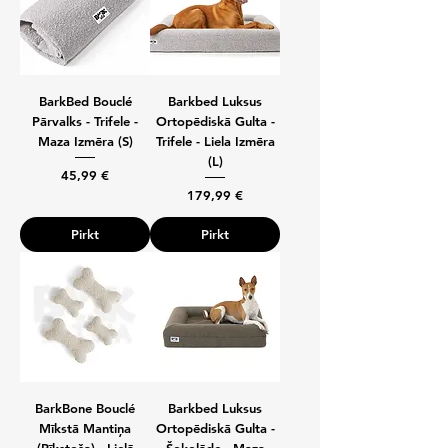
BarkBed Bouclé
Barkbed Luksus
Pārvalks - Trifele -
Ortopēdiskā Gulta -
Maza Izmēra (S)
Trifele - Liela Izmēra
(L)
Cena
45,99 €
Cena
179,99 €
Pirkt
Pirkt
BarkBone Bouclé
Barkbed Luksus
Mīkstā Mantiņa
Ortopēdiskā Gulta -