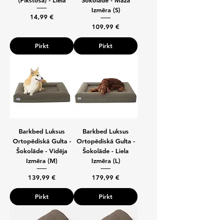
(Pīkstoša) - Lielā
Šokolāde - Maza
Izmēra (S)
Cena
14,99 €
Cena
109,99 €
Pirkt
Pirkt
Barkbed Luksus
Barkbed Luksus
Ortopēdiskā Gulta -
Ortopēdiskā Gulta -
Šokolāde - Vidēja
Šokolāde - Liela
Izmēra (M)
Izmēra (L)
Cena
Cena
139,99 €
179,99 €
Pirkt
Pirkt