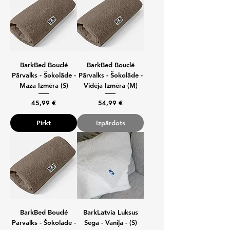
BarkBed Bouclé
BarkBed Bouclé
Pārvalks - Šokolāde -
Pārvalks - Šokolāde -
Maza Izmēra (S)
Vidēja Izmēra (M)
Cena
Cena
45,99 €
54,99 €
Pirkt
Izpārdots
BarkBed Bouclé
BarkLatvia Luksus
Pārvalks - Šokolāde -
Sega - Vaniļa - (S)