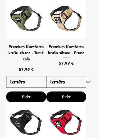
Premium Komforta
Premium Komforta
krūšu siksna - Tumši
krūšu siksna - Brūna
zaļa
Cena
57,99 €
Cena
57,99 €
Pirkt
Pirkt