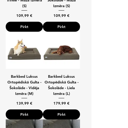
Trifele - Maza Izmēra
Šokolāde - Maza
(S)
Izmēra (S)
Cena
Cena
109,99 €
109,99 €
Pirkt
Pirkt
Barkbed Luksus
Barkbed Luksus
Ortopēdiskā Gulta -
Ortopēdiskā Gulta -
Šokolāde - Vidēja
Šokolāde - Liela
Izmēra (M)
Izmēra (L)
Cena
Cena
139,99 €
179,99 €
Pirkt
Pirkt