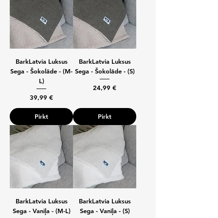
BarkLatvia Luksus
BarkLatvia Luksus
Sega - Šokolāde - (M-
Sega - Šokolāde - (S)
L)
Cena
24,99 €
Cena
39,99 €
Pirkt
Pirkt
BarkLatvia Luksus
BarkLatvia Luksus
Sega - Vaniļa - (M-L)
Sega - Vaniļa - (S)