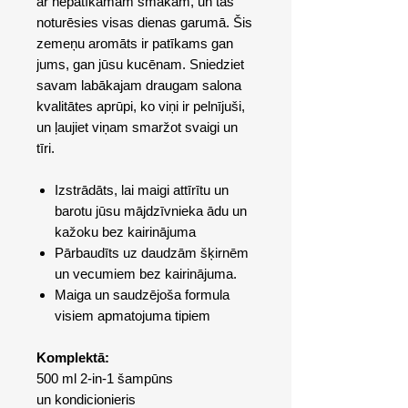
ar nepatīkamām smakām, un tās
noturēsies visas dienas garumā. Šis
zemeņu aromāts ir patīkams gan
jums, gan jūsu kucēnam. Sniedziet
savam labākajam draugam salona
kvalitātes aprūpi, ko viņi ir pelnījuši,
un ļaujiet viņam smaržot svaigi un
tīri.
Izstrādāts, lai maigi attīrītu un
barotu jūsu mājdzīvnieka ādu un
kažoku bez kairinājuma
Pārbaudīts uz daudzām šķirnēm
un vecumiem bez kairinājuma.
Maiga un saudzējoša formula
visiem apmatojuma tipiem
Komplektā:
500 ml 2-in-1 šampūns
un kondicionieris