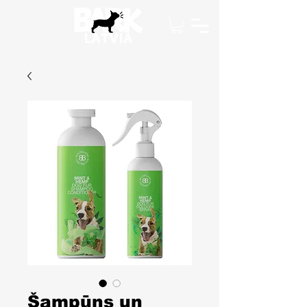
Šampūns un