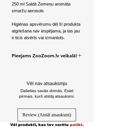
250 ml Saldā Zemeņu aromāta
smaržu aerosols
Higiēnas apsvērumu dēļ šī produkta
atgriešana nav iespējama, ja tas jau
ir ticis atvērts vai izmantots.
Pieejams ZooZoom.lv veikalā!
Cēsu iela 31/k3, Rīga, Latvia
Vēl nav atsauksmju
Dalieties savās domās. Esiet
pirmais, kurš atstāj atsauksmi.
Review (Atstāt atsauksmi)
Vēl produkti, kas tev varētu
patikt
.