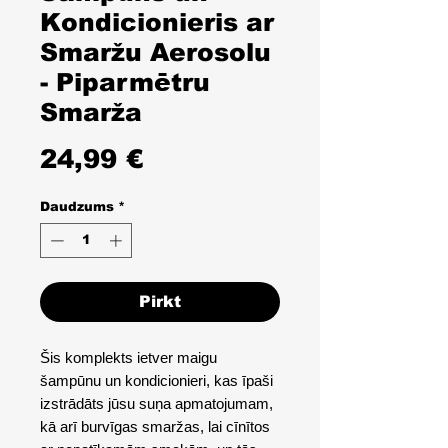
Kondicionieris ar
Smaržu Aerosolu
- Piparmētru
Smarža
Cena
24,99 €
Daudzums
*
Pirkt
Šis komplekts ietver maigu
šampūnu un kondicionieri, kas īpaši
izstrādāts jūsu suņa apmatojumam,
kā arī burvīgas smaržas, lai cīnītos