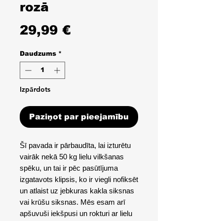
rozā
Cena
29,99 €
Daudzums
*
Izpārdots
Paziņot par pieejamību
Šī pavada ir pārbaudīta, lai izturētu
vairāk nekā 50 kg lielu vilkšanas
spēku, un tai ir pēc pasūtījuma
izgatavots klipsis, ko ir viegli nofiksēt
un atlaist uz jebkuras kakla siksnas
vai krūšu siksnas. Mēs esam arī
apšuvuši iekšpusi un rokturi ar lielu