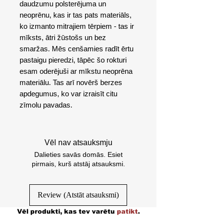
daudzumu polsterējuma un
neoprēnu, kas ir tas pats materiāls,
ko izmanto mitrajiem tērpiem - tas ir
mīksts, ātri žūstošs un bez
smaržas. Mēs cenšamies radīt ērtu
pastaigu pieredzi, tāpēc šo rokturi
esam oderējuši ar mīkstu neoprēna
materiālu. Tas arī novērš berzes
apdegumus, ko var izraisīt citu
zīmolu pavadas.
Vēl nav atsauksmju
Dalieties savās domās. Esiet
pirmais, kurš atstāj atsauksmi.
Review (Atstāt atsauksmi)
Vēl produkti, kas tev varētu
patikt
.