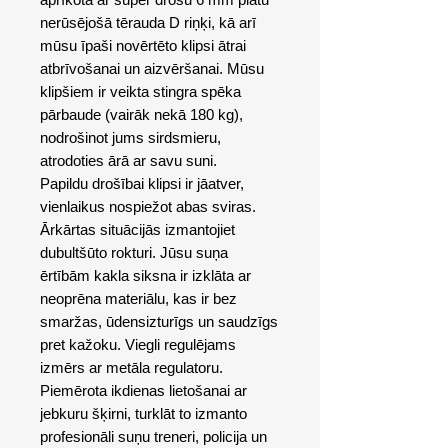
nerūsējošā tērauda D riņķi, kā arī
mūsu īpaši novērtēto klipsi ātrai
atbrīvošanai un aizvēršanai. Mūsu
klipšiem ir veikta stingra spēka
pārbaude (vairāk nekā 180 kg),
nodrošinot jums sirdsmieru,
atrodoties ārā ar savu suni.
Papildu drošībai klipsi ir jāatver,
vienlaikus nospiežot abas sviras.
Ārkārtas situācijās izmantojiet
dubultšūto rokturi. Jūsu suņa
ērtībām kakla siksna ir izklāta ar
neoprēna materiālu, kas ir bez
smaržas, ūdensizturīgs un saudzīgs
pret kažoku. Viegli regulējams
izmērs ar metāla regulatoru.
Piemērota ikdienas lietošanai ar
jebkuru šķirni, turklāt to izmanto
profesionāli suņu treneri, policija un