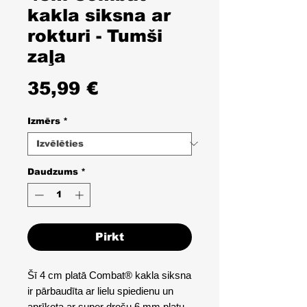
kakla siksna ar
rokturi - Tumši
zaļa
Cena
35,99 €
Izmērs
*
Daudzums
*
Pirkt
Šī 4 cm platā Combat® kakla siksna
ir pārbaudīta ar lielu spiedienu un
aprīkota ar super drošu 6 mm platu