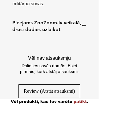
militārpersonas.
Pieejams ZooZoom.lv veikalā,
droši dodies uzlaikot
Cēsu iela 31/k3, Rīga, Latvia
Vēl nav atsauksmju
Dalieties savās domās. Esiet
pirmais, kurš atstāj atsauksmi.
Review (Atstāt atsauksmi)
Vēl produkti, kas tev varētu
patikt
.