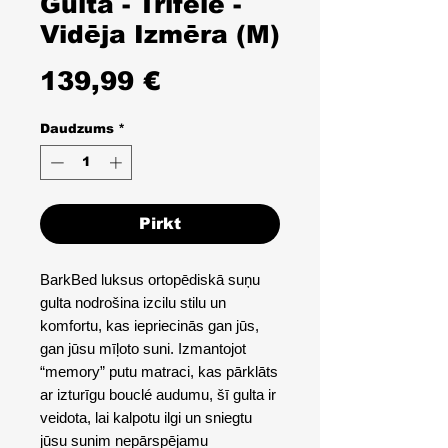
Gulta - Trifele -
Vidēja Izmēra (M)
Cena
139,99 €
Daudzums
*
Pirkt
BarkBed luksus ortopēdiskā suņu
gulta nodrošina izcilu stilu un
komfortu, kas iepriecinās gan jūs,
gan jūsu mīļoto suni. Izmantojot
“memory” putu matraci, kas pārklāts
ar izturīgu bouclé audumu, šī gulta ir
veidota, lai kalpotu ilgi un sniegtu
jūsu sunim nepārspējamu