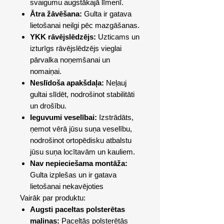
svaigumu augstākajā līmenī.
Ātra žāvēšana:
Gulta ir gatava
lietošanai neilgi pēc mazgāšanas.
YKK rāvējslēdzējs:
Uzticams un
izturīgs rāvējslēdzējs vieglai
pārvalka noņemšanai un
nomaiņai.
Neslīdoša apakšdaļa:
Neļauj
gultai slīdēt, nodrošinot stabilitāti
un drošību.
Ieguvumi veselībai:
Izstrādāts,
ņemot vērā jūsu suņa veselību,
nodrošinot ortopēdisku atbalstu
jūsu suņa locītavām un kauliem.
Nav nepieciešama montāža:
Gulta izplešas un ir gatava
lietošanai nekavējoties
Vairāk par produktu:
Augsti paceltas polsterētas
maliņas:
Paceltās polsterētās