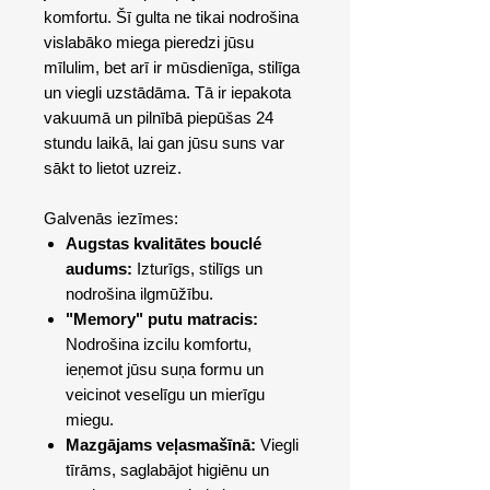
komfortu. Šī gulta ne tikai nodrošina
vislabāko miega pieredzi jūsu
mīlulim, bet arī ir mūsdienīga, stilīga
un viegli uzstādāma. Tā ir iepakota
vakuumā un pilnībā piepūšas 24
stundu laikā, lai gan jūsu suns var
sākt to lietot uzreiz.
Galvenās iezīmes:
Augstas kvalitātes bouclé
audums:
Izturīgs, stilīgs un
nodrošina ilgmūžību.
"Memory" putu matracis:
Nodrošina izcilu komfortu,
ieņemot jūsu suņa formu un
veicinot veselīgu un mierīgu
miegu.
Mazgājams veļasmašīnā:
Viegli
tīrāms, saglabājot higiēnu un