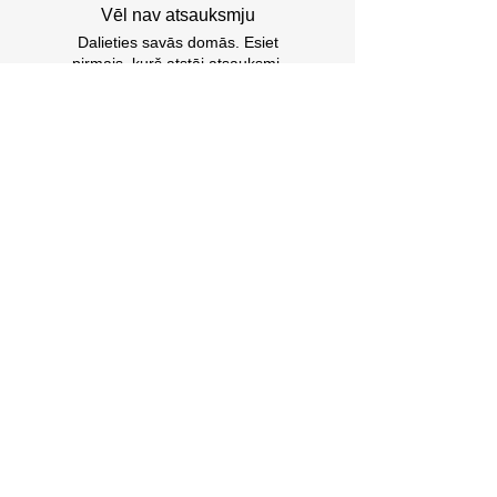
Vēl nav atsauksmju
Dalieties savās domās. Esiet
pirmais, kurš atstāj atsauksmi.
Review (Atstāt atsauksmi)
Vēl produkti, kas tev varētu
patikt
.