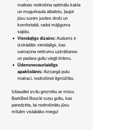
maliņas nodrošina optimālu kakla
un mugurkaula atbalstu, ļaujot
jūsu sunim justies droši un
komfortabli, radot mājīguma
sajūtu.
Viendaļīgs dizains:
Audums ir
izstrādāts viendaļīgs, kas
samazina netīrumu uzkrāšanos
un padara gultu viegli tīrāmu.
Ūdensnecaurlaidīgs
apakšslānis:
Aizsargā putu
matraci, nodrošinot ilgmūžību.
Izbaudiet izcilu greznību ar mūsu
BarkBed Bouclé suņu gultu, kas
paredzēta, lai nodrošinātu jūsu
mīlulim vislabāko miegu!