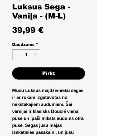
Luksus Sega -
Vaniļa - (M-L)
Cena
39,99 €
Daudzums
*
Pirkt
Mūsu Luksus mājdzīvnieku segas
ir ar rokām izgatavotas no
mīkstākajiem audumiem. Šai
versijai ir klasisks Bouclé vienā
pusē un īpaši mīksts audums otrā
pusē. Segas jūsu mājās
izskatīsies pasakaini, un jūsu