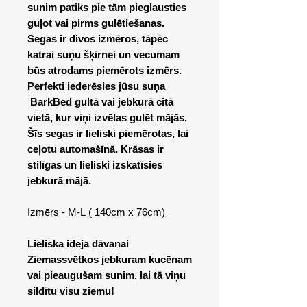
sunim patiks pie tām pieglausties
guļot vai pirms gulētiešanas.
Segas ir divos izmēros, tāpēc
katrai suņu šķirnei un vecumam
būs atrodams piemērots izmērs.
Perfekti iederēsies jūsu suņa
BarkBed gultā vai jebkurā citā
vietā, kur viņi izvēlas gulēt mājās.
Šīs segas ir lieliski piemērotas, lai
ceļotu automašīnā. Krāsas ir
stilīgas un lieliski izskatīsies
jebkurā mājā.
Izmērs - M-L ( 140cm x 76cm)
Lieliska ideja dāvanai
Ziemassvētkos jebkuram kucēnam
vai pieaugušam sunim, lai tā viņu
sildītu visu ziemu!