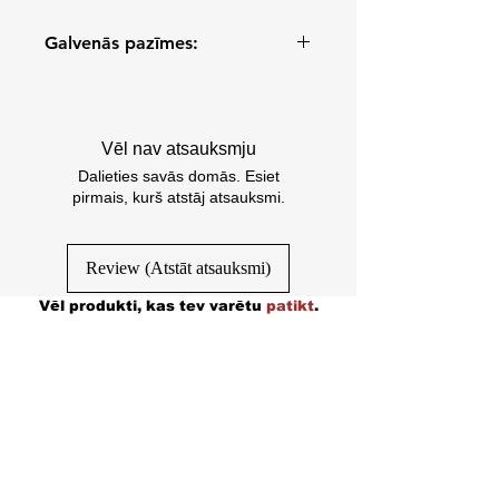
Galvenās pazīmes:
Luksus Bouclé vienā pusē.
Īpaši mīksta un silta odere.
Pieejamas dažādās skaistās
Vēl nav atsauksmju
krāsās, kas atbilst mūsu
Dalieties savās domās. Esiet
BarkBed.
pirmais, kurš atstāj atsauksmi.
Var mazgāt veļasmašīnā.
Pieejamas 2 izmēros.
Izgatavošanā izmantoti augstas
Review (Atstāt atsauksmi)
kvalitātes materiāli.
Vēl produkti, kas tev varētu
patikt
.