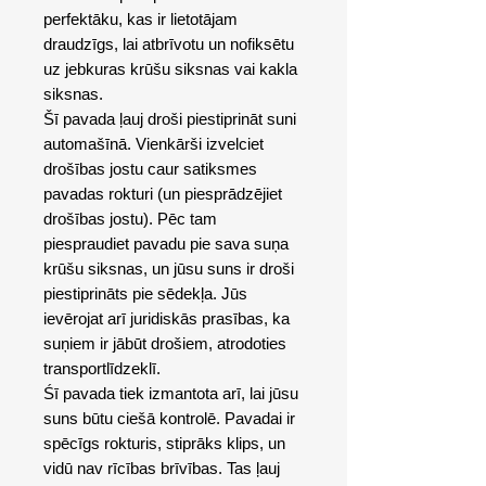
perfektāku, kas ir lietotājam
draudzīgs, lai atbrīvotu un nofiksētu
uz jebkuras krūšu siksnas vai kakla
siksnas.
Šī pavada ļauj droši piestiprināt suni
automašīnā. Vienkārši izvelciet
drošības jostu caur satiksmes
pavadas rokturi (un piesprādzējiet
drošības jostu). Pēc tam
piespraudiet pavadu pie sava suņa
krūšu siksnas, un jūsu suns ir droši
piestiprināts pie sēdekļa. Jūs
ievērojat arī juridiskās prasības, ka
suņiem ir jābūt drošiem, atrodoties
transportlīdzeklī.
Śī pavada tiek izmantota arī, lai jūsu
suns būtu ciešā kontrolē. Pavadai ir
spēcīgs rokturis, stiprāks klips, un
vidū nav rīcības brīvības. Tas ļauj