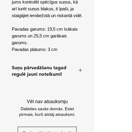
jums kontrolēt spēcīgus suņus, kā
arī turēt suņus blakus, it īpaši, ja
staigājiet ierobežotā un riskantā vidē.
Pavadas garums: 19,5 cm īsākais
garums un 25,5 cm garākais
garums.
Pavadas platums: 3 cm
Suņu pārvadāšanu tagad
regulē jauni noteikumi!
Latvijā stājušies spēkā precizēti un
bargāki dzīvnieku pārvadāšanas
noteikumi. Četrkājainiem draugiem
Vēl nav atsauksmju
vairs nav ļauts brīvi pārvietoties pa
Dalieties savās domās. Esiet
braucoša auto salonu – dzīvnieki ir
pirmais, kurš atstāj atsauksmi.
jāpiesprādzē vai jāved
transportēšanas būrī, kas arī
jānofiksē. Satiksmes drošības