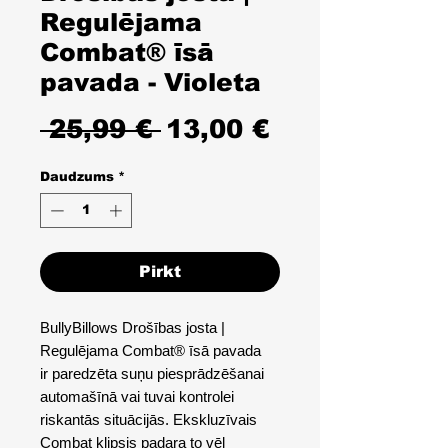
Regulējama
Combat® īsā
pavada - Violeta
Parastā
Izpārdošana
 25,99 € 
13,00 €
cena
cena
Daudzums
*
Pirkt
BullyBillows Drošības josta |
Regulējama Combat® īsā pavada
ir paredzēta suņu piesprādzēšanai
automašīnā vai tuvai kontrolei
riskantās situācijās. Ekskluzīvais
Combat klipsis padara to vēl