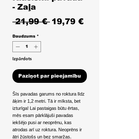
- Zaļa
Parastā
Izpārdošana
 21,99 € 
19,79 €
cena
cena
Daudzums
*
Izpārdots
Paziņot par pieejamību
Šīs pavadas garums no roktura līdz
āķim ir 1,2 metri. Tā ir mīksta, bet
izturīga! Lai pastaigas būtu ērtas,
mēs esam pārklājuši pavadas
iekšējo pusi ar neoprēnu, kas
atrodas arī uz roktura. Neoprēns ir
ātri žūstošs un bez smaržas.