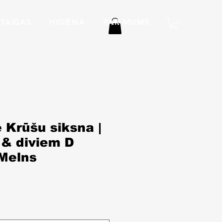
TAIGAS
HIGIĒNA
PAR MUMS
 Krūšu siksna |
i & diviem D
 Melns
ena