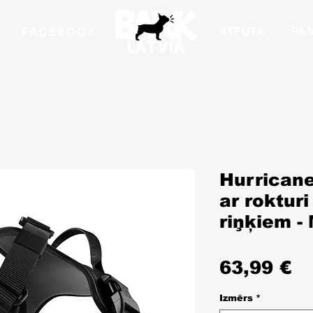
ATPŪTA
PAS
FACEBOOK
Hurricane
ar roktur
riņķiem -
C
63,99 €
Izmērs
*