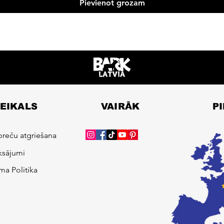
Pievienot grozam
VEIKALS
VAIRĀK
P
preču atgriešana
sājumi
ma Politika