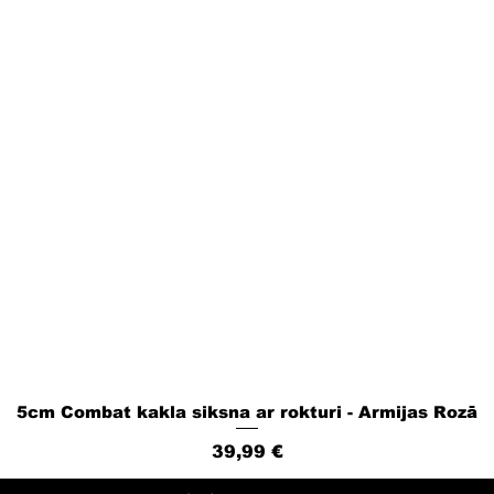
5cm Combat kakla siksna ar rokturi - Armijas Rozā
Ātrais skats
Cena
39,99 €