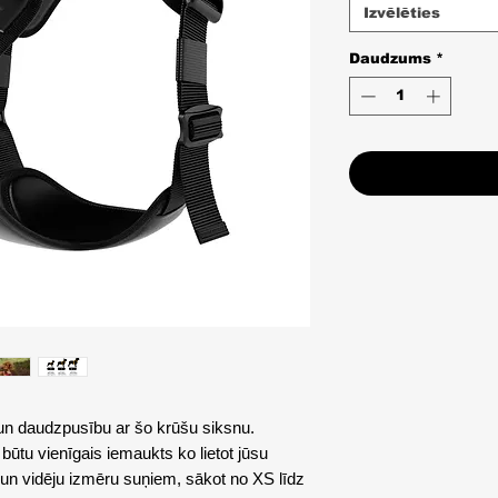
Izvēlēties
Daudzums
*
un daudzpusību ar šo krūšu siksnu.
s būtu vienīgais iemaukts ko lietot jūsu
u un vidēju izmēru suņiem, sākot no XS līdz