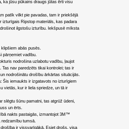
, ka jūsu pūkains draugs jūtas ērti visu
m patīk vilkt pie pavadas, tam ir priekšējā
ir izturīgais Ripstop materiāls, kas padara
drošinot ilgstošu izturību. Iekšpusē mīksta
ar klipšiem abās pusēs.
oši pārņemiet vadību.
okturis nodrošina uzlabotu vadību, ļaujot
Tas nav paredzēts tikai kontrolei; tas ir
 un nodrošinātu drošību ārkārtas situācijās.
 Šis iemaukts ir izgatavots no izturīgiem
vietās, kur ir liela spriedze, un tā ir
 ar slēgtu šūnu pamatni, tas atgrūž ūdeni,
uss un ērts.
šībā nakts pastaigās, izmantojot 3M™️
na redzamību tumsā.
drošība ir vissvarīgākā. Esiet drošs, visa