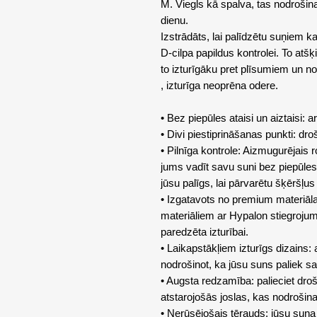
M. Viegls kā spalva, tas nodrošina
dienu.
Izstrādāts, lai palīdzētu suņiem ka
D-cilpa papildus kontrolei. To atšķ
to izturīgāku pret plīsumiem un no
, izturīga neoprēna odere.
• Bez piepūles ataisi un aiztaisi: 
• Divi piestiprināšanas punkti: dr
• Pilnīga kontrole: Aizmugurējais r
jums vadīt savu suni bez piepūles. 
jūsu palīgs, lai pārvarētu šķēršļus
• Izgatavots no premium materiāla:
materiāliem ar Hypalon stiegrojumu 
paredzēta izturībai.
• Laikapstākļiem izturīgs dizains:
nodrošinot, ka jūsu suns paliek sa
• Augsta redzamība: palieciet dro
atstarojošās joslas, kas nodroši
• Nerūsējošais tērauds: jūsu suņa 