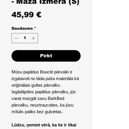
- Maza Izmēra (S)
Cena
45,99 €
Daudzums
*
Pirkt
Mūsu papildus Bouclé pārvalki ir
izgatavoti no tāda paša materiāla kā
oriģinālais gultas pārvalks.
Iegādājoties papildus pārvalku, jūs
varat mazgāt savu BarkBed
pārvalku, neuztraucoties, ka jūsu
mīlulis paliks bez guļvietas.
Lūdzu, ņemiet vērā, ka tie ir tikai