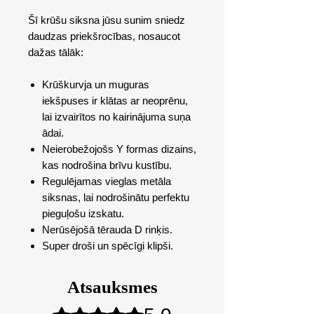
Šī krūšu siksna jūsu sunim sniedz
daudzas priekšrocības, nosaucot
dažas tālāk:
Krūškurvja un muguras
iekšpuses ir klātas ar neoprēnu,
lai izvairītos no kairinājuma suņa
ādai.
Neierobežojošs Y formas dizains,
kas nodrošina brīvu kustību.
Regulējamas vieglas metāla
siksnas, lai nodrošinātu perfektu
pieguļošu izskatu.
Nerūsējošā tērauda D rinķis.
Super droši un spēcīgi klipši.
Atsauksmes
Novērtēts ar 5 no 5 zvaigznēm.