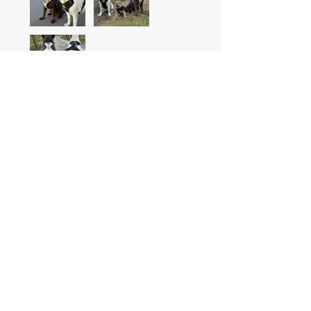
rokturi un drošu karabīni!
Paldies BarkLatvia
Vai tas bija noderīgi?
Jā
Vēl produkti, kas tev varētu
patikt
.