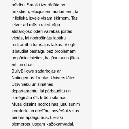
brīvību. Smalki izstrādāta no
mīkstiem, elpojošiem audumiem, tā
ir lieliska izvēle visām šķirnēm. Tas
ietver arī mūsu raksturīgo
atstarojošo oderi vairākās jostas
vietās, lai nodrošinātu labāku
redzamību tumšajos laikos. Viegli
izbaudiet pastaigu bez problēmām
un pārliecinieties, ka jūsu suns jūtas
ērti un droši.
BullyBillows sadarbojas ar
Notingemas Trentas Universitātes
Dzīvnieku un zinātnes
departamentu, lai pārbaudītu un
izmēģinātu šīs krūšu siksnas.
Mūsu dizains nodrošinās jūsu sunim
komfortu un drošību, novēršot visus
berzes apdegumus. Lieliski
piemērots jutīgam kažokam/ādai.