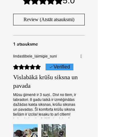
5.0
Review (Atstāt atsauksmi)
1 atsauksme
lindastibele_laimigie_suni
Novērtēts ar 5 no 5 zvaigznēm.
Verified
Vislabākā krūšu siksna un
pavada
Mūsu ģimenē ir 3 suņi.. Divi no tiem, ir
labradori. 8 gadu laikā ir izmēģinātas
dažādas kakla siksnas, krūšu siksnas
un pavadas. Šī komforta krūšu siksna
tiešām ir izcila! Iesaku to arī citiem!
Labradoriem iegādājāmies L izmēra
komforta krūšu siksnas. Iegādājāmies
arī saskaņotas pavadas, kuras arī ir
augstas kvalitātes, ar ergonomisku