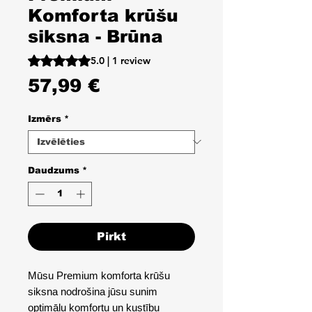
Komforta krūšu
siksna - Brūna
Rating is 5.0 out of five stars based on 1 review
5.0 | 1 review
Cena
57,99 €
Izmērs
*
Daudzums
*
Pirkt
Mūsu Premium komforta krūšu
siksna nodrošina jūsu sunim
optimālu komfortu un kustību