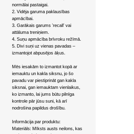
normālai pastaigai.
2. Vidēja garuma paklausības
apmācībai.
3. Garākais garums 'recall' vai
attāluma treniņiem.
4. Suņu apmācība brīvroku režīmā.
5. Divi suņi uz vienas pavadas –
izmantojot abpusējos āķus.
Mēs iesakām to izmantot kopā ar
iemauktu un kakla siksnu, jo ​​šo
pavadu var piestiprināt gan kakla
siksnai, gan iemauktam vienlaikus,
ko izmanto, lai jums būtu pilnīga
kontrole pār jūsu suni, kā arī
nodrošina papildus drošību.
Informācija par produktu:
Materiāls: Mīksts austs neilons, kas