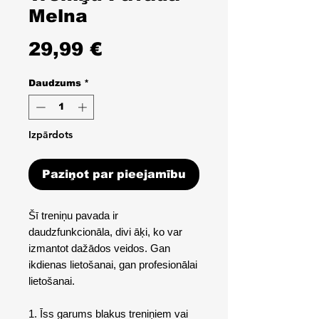
Melna
Cena
29,99 €
Daudzums
*
Izpārdots
Paziņot par pieejamību
Šī treniņu pavada ir
daudzfunkcionāla, divi āķi, ko var
izmantot dažādos veidos. Gan
ikdienas lietošanai, gan profesionālai
lietošanai.
1. Īss garums blakus treniņiem vai