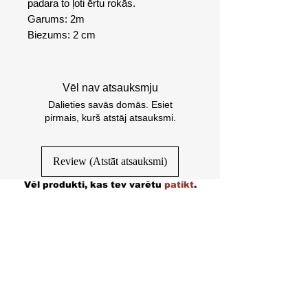
padara to ļoti ērtu rokās.
Garums: 2m
Biezums: 2 cm
Vēl nav atsauksmju
Dalieties savās domās. Esiet
pirmais, kurš atstāj atsauksmi.
Review (Atstāt atsauksmi)
Vēl produkti, kas tev varētu
patikt
.