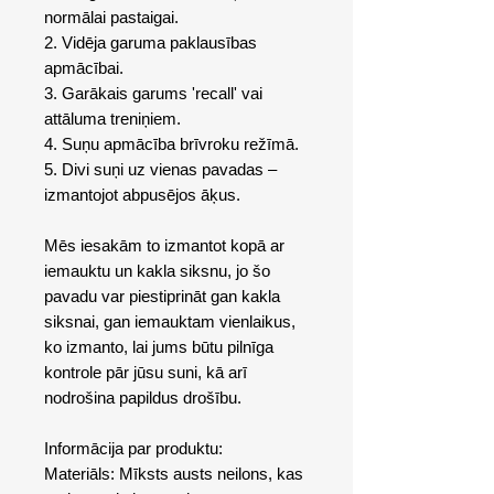
normālai pastaigai.
2. Vidēja garuma paklausības
apmācībai.
3. Garākais garums 'recall' vai
attāluma treniņiem.
4. Suņu apmācība brīvroku režīmā.
5. Divi suņi uz vienas pavadas –
izmantojot abpusējos āķus.
Mēs iesakām to izmantot kopā ar
iemauktu un kakla siksnu, jo ​​šo
pavadu var piestiprināt gan kakla
siksnai, gan iemauktam vienlaikus,
ko izmanto, lai jums būtu pilnīga
kontrole pār jūsu suni, kā arī
nodrošina papildus drošību.
Informācija par produktu:
Materiāls: Mīksts austs neilons, kas