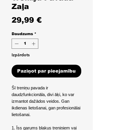
Zaļa
Cena
29,99 €
Daudzums
*
Izpārdots
Paziņot par pieejamību
Šī treniņu pavada ir
daudzfunkcionāla, divi āķi, ko var
izmantot dažādos veidos. Gan
ikdienas lietošanai, gan profesionālai
lietošanai.
1. Īss garums blakus treniņiem vai