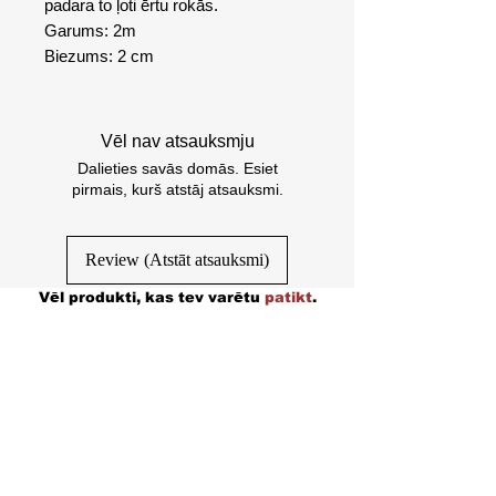
padara to ļoti ērtu rokās.
Garums: 2m
Biezums: 2 cm
Vēl nav atsauksmju
Dalieties savās domās. Esiet
pirmais, kurš atstāj atsauksmi.
Review (Atstāt atsauksmi)
Vēl produkti, kas tev varētu
patikt
.