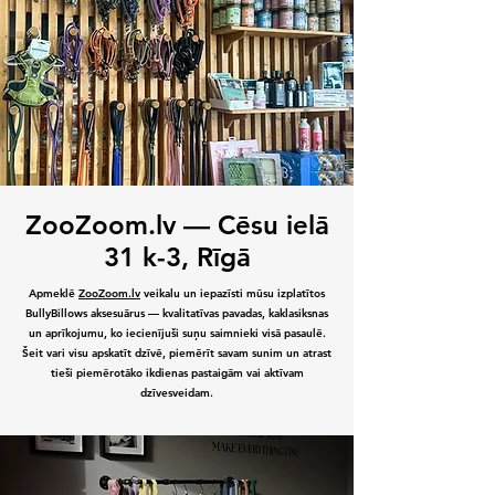
ZooZoom.lv — Cēsu ielā
31 k-3, Rīgā
Apmeklē
ZooZoom.lv
veikalu un iepazīsti mūsu izplatītos
BullyBillows aksesuārus — kvalitatīvas pavadas, kaklasiksnas
un aprīkojumu, ko iecienījuši suņu saimnieki visā pasaulē.
Šeit vari visu apskatīt dzīvē, piemērīt savam sunim un atrast
tieši piemērotāko ikdienas pastaigām vai aktīvam
dzīvesveidam.