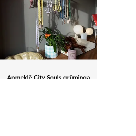
Apmeklē City Souls grūminga
salonu — Kokneses
prospektā 18, Rīgā
Savukārt ekskluzīvās BarkBed gultas vari apskatīt
un iegādāties
CitySouls Grooming Salonā
.
Komforts, dizains un kvalitāte vienuviet — ideāla
vieta tiem, kuri savam mīlulim vēlas tikai labāko.
Mēs iesakām nobaudīt KALVA COFFEE kafiju