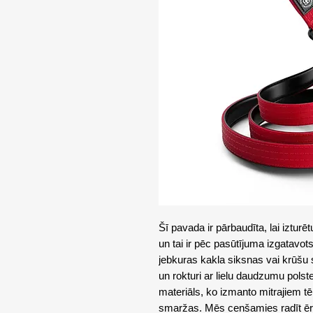
Šī pavada ir pārbaudīta, lai izturē
un tai ir pēc pasūtījuma izgatavots k
jebkuras kakla siksnas vai krūšu
un rokturi ar lielu daudzumu polst
materiāls, ko izmanto mitrajiem tē
smaržas. Mēs cenšamies radīt ērt