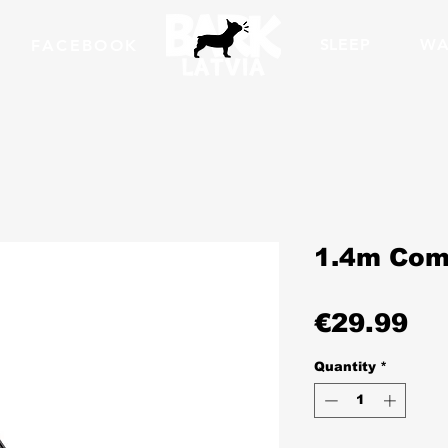
SLEEP
WA
FACEBOOK
1.4m Com
Pr
€29.99
Quantity
*