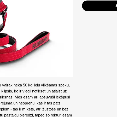
tu vairāk nekā 50 kg lielu vilkšanas spēku,
lipsis, ko ir viegli nofiksēt un atlaist uz
 siksnas. Mēs esam arī apšuvuši iekšpusi
erējuma un neoprēnu, kas ir tas pats
rpiem - tas ir mīksts, ātri žūstošs un bez
u pastaigu pieredzi, tāpēc šo rokturi esam