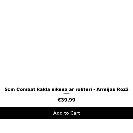
5cm Combat kakla siksna ar rokturi - Armijas Rozā
Quick View
Price
€39.99
Add to Cart