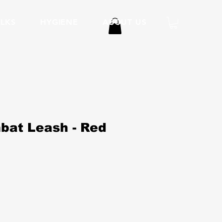
LKS
HYGIENE
ABOUT US
bat Leash - Red
ice