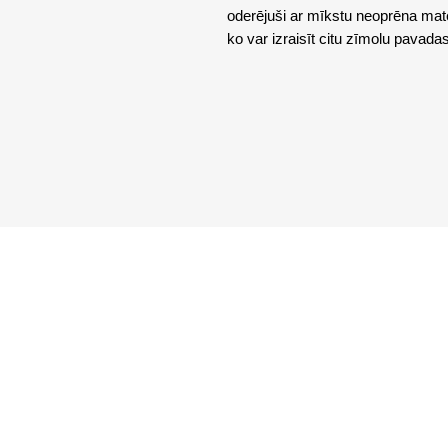
oderējuši ar mīkstu neoprēna mat
ko var izraisīt citu zīmolu pavadas